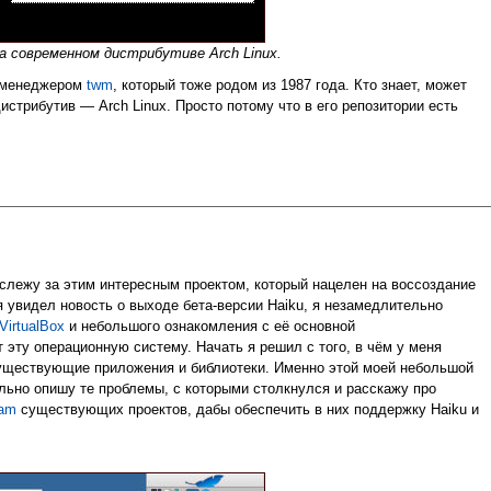
на современном дистрибутиве Arch Linux.
м менеджером
twm
, который тоже родом из 1987 года. Кто знает, может
стрибутив — Arch Linux. Просто потому что в его репозитории есть
 слежу за этим интересным проектом, который нацелен на воссоздание
 я увидел новость о выходе бета-версии Haiku, я незамедлительно
VirtualBox
и небольшого ознакомления с её основной
эту операционную систему. Начать я решил с того, в чём у меня
существующие приложения и библиотеки. Именно этой моей небольшой
льно опишу те проблемы, с которыми столкнулся и расскажу про
eam
существующих проектов, дабы обеспечить в них поддержку Haiku и