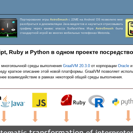
Портирование игры
AstroSmash
с J2ME на Android OS позволило мне
разобраться в декомпиляции Java-мидлетов и научиться отрисовывать
графику через канвас класса SurfaceView. Игра
AstroSmash
была
стандартной игрой во многих мобильных телефонах Motorola.
ipt, Ruby и Python в одном проекте посредств
я многоязычной среды выполнения
GraalVM 20.3.0
от корпорации
Oracle
и
риведу краткое описание этой новой платформы. GraalVM позволяет испо
ннее взаимодействие в рамках некоторой общей среды выполнения.