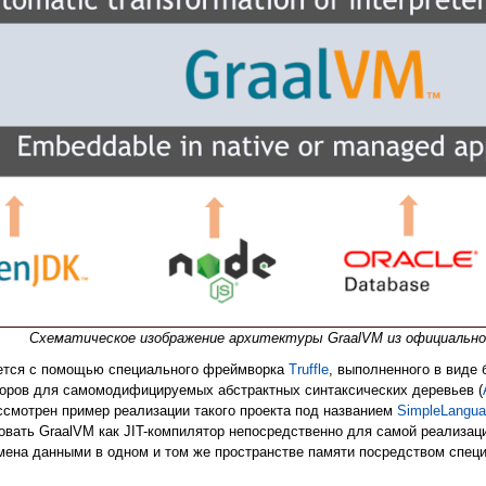
Схематическое изображение архитектуры GraalVM из официально
ется с помощью специального фреймворка
Truffle
, выполненного в виде
торов для самомодифицируемых абстрактных синтаксических деревьев (
смотрен пример реализации такого проекта под названием
SimpleLangu
зовать GraalVM как JIT-компилятор непосредственно для самой реализац
мена данными в одном и том же пространстве памяти посредством спец