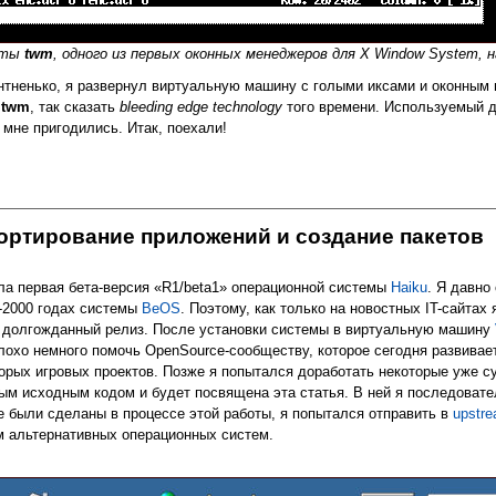
оты
twm
, одного из первых оконных менеджеров для X Window System, 
нтненько, я развернул виртуальную машину с голыми иксами и оконны
о
twm
, так сказать
bleeding edge technology
того времени. Используемый ди
мне пригодились. Итак, поехали!
да
портирование приложений и создание пакетов
шла первая бета-версия «R1/beta1» операционной системы
Haiku
. Я давно
-2000 годах системы
BeOS
. Поэтому, как только на новостных IT-сайтах
т долгожданный релиз. После установки системы в виртуальную машину
охо немного помочь OpenSource-сообществу, которое сегодня развивает 
торых игровых проектов. Позже я попытался доработать некоторые уже 
ым исходным кодом и будет посвящена эта статья. В ней я последовате
е были сделаны в процессе этой работы, я попытался отправить в
upstr
м альтернативных операционных систем.