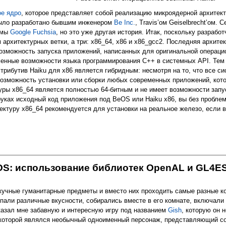
ое ядро
, которое представляет собой реализацию микроядерной архите
было разработано бывшим инженером
Be Inc.
, Travis’ом Geiselbrecht’ом.
емы
Google Fuchsia
, но это уже другая история. Итак, поскольку разраб
рхитектурных ветки, а три: x86_64, x86 и x86_gcc2. Последняя архите
озможность запуска приложений, написанных для оригинальной операцио
менные возможности языка программирования C++ в системных API. Тем
истрибутив Haiku для x86 является гибридным: несмотря на то, что все
озможность установки или сборки любых современных приложений, кот
туры x86_64 является полностью 64-битным и не имеет возможности зап
 руках исходный код приложения под BeOS или Haiku x86, вы без пробле
тектуру x86_64 рекомендуется для установки на реальное железо, если
рование приложений и создание пакетов
 OS: использование библиотек OpenAL и GL4E
кучные гуманитарные предметы и вместо них проходить самые разные ко
купали различные вкусности, собирались вместе в его комнате, включал
азал мне забавную и интересную игру под названием
Gish
, которую он 
 которой являлся необычный одноименный персонаж, представляющий со