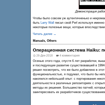
Демонстрация раб
Чтобы было совсем уж аутентичненько и некрома
быть
Larry Wall
писал свой Perl используя именн
некоторые полезные вещи, которые впоследствии 
Собираем Perl прямиком из 1987 го
Читать далее
→
Manuals
,
Others
Операционная система Haiku: 
26-Дек-2018
4 комментария
Осенью этого года, спустя 6 лет разработки, вы
и последующее развитие существовавшей в 1994
решил посмотреть, что же было добавлено в это
функциональностью, я подумал, что было бы непл
накопился небольшой опыт: с портирования неко
деятельности в различных репозиториях с открыт
методы их решения. Большинство патчей, которы
заинтересовать их разработчиков существование