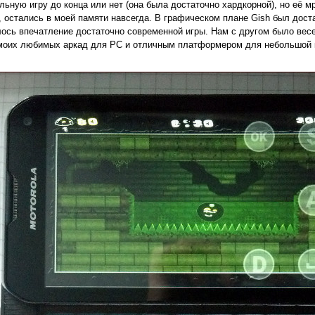
льную игру до конца или нет (она была достаточно хардкорной), но её 
, остались в моей памяти навсегда. В графическом плане Gish был дост
ось впечатление достаточно современной игры. Нам с другом было весе
з моих любимых аркад для PC и отличным платформером для небольшой 