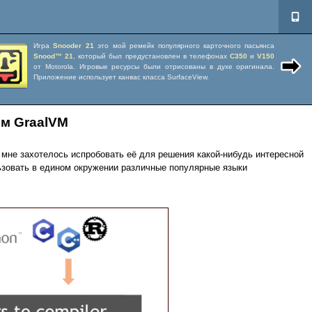
Пер
Игра
Snooder 21
это мой ремейк популярного карточного пасьянса
Snood™ 21
, который был предустановлен в телефонах
C350
и
V150
от Motorola. Игровые ресурсы были отрисованы в духе оригинала.
Приложение использует канвас класса SurfaceView.
ом GraalVM
 мне захотелось испробовать её для решения какой-нибудь интересной
льзовать в едином окружении различные популярные языки