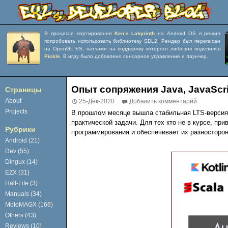
В процессе портирования
Ken’s Labyrinth
на Android OS я решил
попробовать использовать библиотеку SDL2. Рендер был переписан
на OpenGL ES, патчами на поддержку которого любезно поделился
Pickle
. В игру было добавлено сенсорное управление и лаунчер.
Опыт сопряжения Java, JavaScr
Страницы
About
25-Дек-2020
Добавить комментарий
Projects
В прошлом месяце вышла стабильная LTS-верси
практической задачи. Для тех кто не в курсе, п
Рубрики
программирования и обеспечивает их разносторо
Android (21)
Dev (55)
Dingux (14)
EZX (31)
Half-Life (3)
Manuals (34)
MotoMAGX (166)
Others (43)
Reviews (10)