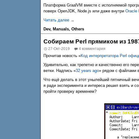
Платформа GraalVM вместе с исполняемой програ
поверх OpenJDK, Node.js или даже внутри
Oracle
Опыт сопряжения Java, JavaScript,
Читать далее
→
Dev
,
Manuals
,
Others
Собираем Perl прямиком из 198
27-Окт-2019
4 комментария
Прочитав новость «
Код интерпретатора Perl офиц
Удивительно, как трепетно и качественно его пер
ветки. Надпись «
32 years ago
» рядом с файлами 
Что ещё делать в этот унылейший пятничный вече
я ради эксперимента и интереса решил взять и с
пройти проверку временем?