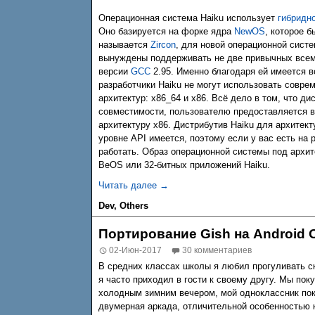
Операционная система Haiku использует
гибридн
Оно базируется на форке ядра
NewOS
, которое 
называется
Zircon
, для новой операционной сист
вынуждены поддерживать не две привычных всем а
версии
GCC
2.95. Именно благодаря ей имеется в
разработчики Haiku не могут использовать совре
архитектур: x86_64 и x86. Всё дело в том, что д
совместимости, пользователю предоставляется в
архитектуру x86. Дистрибутив Haiku для архитек
уровне API имеется, поэтому если у вас есть на
работать. Образ операционной системы под архи
BeOS или 32-битных приложений Haiku.
Операционная система Haiku: порти
Читать далее
→
Dev
,
Others
Портирование Gish на Android
02-Июн-2017
30 комментариев
В средних классах школы я любил прогуливать с
я часто приходил в гости к своему другу. Мы по
холодным зимним вечером, мой одноклассник пок
двумерная аркада, отличительной особенностью