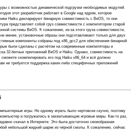
ктуры с возможностью динамической подгрузки необходимых модулей.
 Сегодня этот разработчик работает в Google над ядром, которое
отчики Haiku декларируют бинарную совместимость с BeOS, то они
ктура представляет собой груз совместимости с компилятором старой
нной системы BeOS. К сожалению, из-за этого груза совместимости,
 не менее, установочные образы они подготавливают только для двух
 системные компоненты собраны под x86_gcc2 для обеспечения бинарной
орые были сделаны с расчётом на современные компиляторы и
уска 32-битных приложений BeOS и Haiku. Однако, совместимость на
м сможете скомпилировать его под Haiku x86_64 и всё должно
 вам не требуется поддержка каких-либо специфичных приложений
S
мпьютерные игры. Но одному играть было чертовски скучно, поэтому
и компьютер и погружались в захватывающие игровые миры. Как-то раз,
недавно скачал в Интернете. Это была достаточно своеобразная
бой небольшой жидкий шарик из чёрной смолы. К сожалению, сейчас