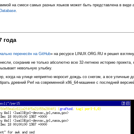
ммой на смеси самых разных языков может быть представлена в виде а
 Database
.
 Ruby и Python в одном проекте посредством GraalVM
7 года
иально перенесён на GitHub
» на ресурсе LINUX.ORG.RU я решил взглянуть
енесли, сохранив не только абсолютно всю 32-летнюю историю проекта, но
вызывает невольную улыбку.
р, когда на улице неприятно моросит дождь со снегом, а все уличные до
обрать древний Perl на современной x86_64-машинке с последней верси