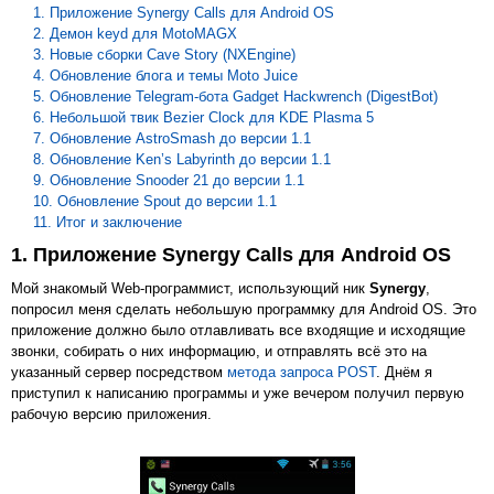
1. Приложение Synergy Calls для Android OS
2. Демон keyd для MotoMAGX
3. Новые сборки Cave Story (NXEngine)
4. Обновление блога и темы Moto Juice
5. Обновление Telegram-бота Gadget Hackwrench (DigestBot)
6. Небольшой твик Bezier Clock для KDE Plasma 5
7. Обновление AstroSmash до версии 1.1
8. Обновление Ken’s Labyrinth до версии 1.1
9. Обновление Snooder 21 до версии 1.1
10. Обновление Spout до версии 1.1
11. Итог и заключение
1. Приложение Synergy Calls для Android OS
Мой знакомый Web-программист, использующий ник
Synergy
,
попросил меня сделать небольшую программку для Android OS. Это
приложение должно было отлавливать все входящие и исходящие
звонки, собирать о них информацию, и отправлять всё это на
указанный сервер посредством
метода запроса POST
. Днём я
приступил к написанию программы и уже вечером получил первую
рабочую версию приложения.