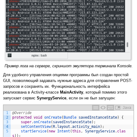
Пример лога на сервере, скриншот эмулятора терминала Konsole.
Для удобного управления опциями программы был создан простой
GUI, позволяющий задавать нужные адреса для отправления POST-
запросов и сохранять их. Функциональность интерфейса
реализована в Activity-классе
MainActivity
, который помимо этого
запускает сервис
SynergyService
, если он не был запущен:
Java
1
@Override
2
protected
void
onCreate
(
Bundle 
savedInstanceState
)
{
3
super
.
onCreate
(
savedInstanceState
)
;
4
setContentView
(
R
.
layout
.
activity_main
)
;
5
startService
(
new
Intent
(
this
,
SynergyService
.
clas
s
)
)
;