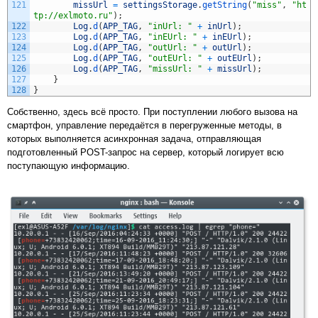
121
missUrl
=
settingsStorage
.
getString
(
"miss"
,
"ht
tp://exlmoto.ru"
)
;
122
Log
.
d
(
APP_TAG
,
"inUrl: "
+
inUrl
)
;
123
Log
.
d
(
APP_TAG
,
"inEUrl: "
+
inEUrl
)
;
124
Log
.
d
(
APP_TAG
,
"outUrl: "
+
outUrl
)
;
125
Log
.
d
(
APP_TAG
,
"outEUrl: "
+
outEUrl
)
;
126
Log
.
d
(
APP_TAG
,
"missUrl: "
+
missUrl
)
;
127
}
128
}
Собственно, здесь всё просто. При поступлении любого вызова на
смартфон, управление передаётся в перегруженные методы, в
которых выполняется асинхронная задача, отправляющая
подготовленный POST-запрос на сервер, который логирует всю
поступающую информацию.