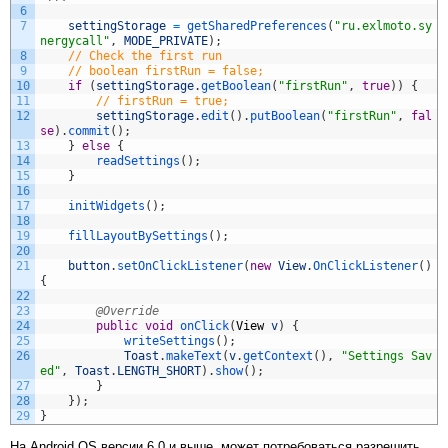
6
7
settingStorage
=
getSharedPreferences
(
"ru.exlmoto.sy
nergycall"
,
MODE_PRIVATE
)
;
8
// Check the first run
9
// boolean firstRun = false;
10
if
(
settingStorage
.
getBoolean
(
"firstRun"
,
true
)
)
{
11
// firstRun = true;
12
settingStorage
.
edit
(
)
.
putBoolean
(
"firstRun"
,
fal
se
)
.
commit
(
)
;
13
}
else
{
14
readSettings
(
)
;
15
}
16
17
initWidgets
(
)
;
18
19
fillLayoutBySettings
(
)
;
20
21
button
.
setOnClickListener
(
new
View
.
OnClickListener
(
)
{
22
23
@Override
24
public
void
onClick
(
View
v
)
{
25
writeSettings
(
)
;
26
Toast
.
makeText
(
v
.
getContext
(
)
,
"Settings Sav
ed"
,
Toast
.
LENGTH_SHORT
)
.
show
(
)
;
27
}
28
}
)
;
29
}
На Android OS версии 6.0 и выше, может потребоваться разрешить