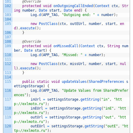
101
@Override
102
protected
void
onOutgoingCallEnded
(
Context 
ctx
,
Str
ing
number
,
Date 
start
,
Date 
end
)
{
103
Log
.
d
(
APP_TAG
,
"Outgoing end: "
+
number
)
;
104
105
new
PostClass
(
ctx
,
outEUrl
,
number
,
start
,
en
d
)
.
execute
(
)
;
106
}
107
108
@Override
109
protected
void
onMissedCall
(
Context 
ctx
,
String
num
ber
,
Date 
start
)
{
110
Log
.
d
(
APP_TAG
,
"Missed: "
+
number
)
;
111
112
new
PostClass
(
ctx
,
missUrl
,
number
,
start
,
nul
l
)
.
execute
(
)
;
113
}
114
115
public
static
void
updateValues
(
SharedPreferences 
s
ettingsStorage
)
{
116
Log
.
d
(
APP_TAG
,
"Update Values from SharedPrefer
ences"
)
;
117
inUrl
=
settingsStorage
.
getString
(
"in"
,
"htt
p://exlmoto.ru"
)
;
118
inEUrl
=
settingsStorage
.
getString
(
"inE"
,
"htt
p://exlmoto.ru"
)
;
119
outUrl
=
settingsStorage
.
getString
(
"out"
,
"htt
p://exlmoto.ru"
)
;
120
outEUrl
=
settingsStorage
.
getString
(
"outE"
,
"ht
tp://exlmoto.ru"
)
;