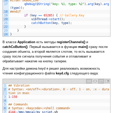
16
#ifdef DEBUG_LOG
17
qDebug
(
QString
(
"key: %1, type: %2"
)
.
arg
(
key
)
.
arg
(
type
)
)
;
18
#endif
19
if
(
key
==
65285
)
{
// Gallery Key
20
vibThread
->
start
(
)
;
21
catchButton
(
key
,
type
)
;
22
}
23
}
24
}
В классе
Application
есть методы
registerChannels()
и
catchCoButton()
. Первый вызывается в функции
main()
сразу после
создания объекта, а второй является слотом, то есть вызывается
сразу после сигнала получения события и отлавливает и
обрабатывает нажатие на кнопку галереи.
Для настройки демона keyd я решил реализовать возможность
чтения конфигурационного файла
keyd.cfg
следующего вида:
1
## Vibration
2
# Syntax: <on/off>:<duration>, 0 - off, 1 - on, :x - dura
tion in msec
3
1
:
150
4
5
## Commands
6
# Syntax: <keycode>:<shell command>
7
4144
:
/
mmc
/
mmca1
/
my_script
.
sh