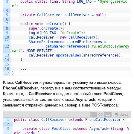
3
public
static
final
String
LOG_TAG
=
"SynergyServic
e"
;
4
5
private
CallReceiver 
callReceiver
=
null
;
6
7
public
void
onCreate
(
)
{
8
super
.
onCreate
(
)
;
9
Log
.
d
(
LOG_TAG
,
"onCreate"
)
;
10
callReceiver
=
new
CallReceiver
(
)
;
11
SharedPreferences 
sharedPreferences
=
12
getSharedPreferences
(
"ru.exlmoto.synergy
call"
,
MODE_PRIVATE
)
;
13
callReceiver
.
updateValues
(
sharedPreferences
)
;
14
}
15
16
.
.
.
17
}
Класс
CallReceiver
я унаследовал от упомянутого выше класса
PhoneCallReceiver
, перегрузив в нём соответствующие методы.
Кроме того, в
CallReceiver
я создал вложенный класс
PostClass
,
унаследованный от системного класса
AsyncTask
, который и
занимается отправкой данных на сервер в виде POST-запроса:
Java
1
public
class
CallReceiver
extends
PhoneCallReceiver
{
2
3
private
class
PostClass 
extends
AsyncTask
<
String
,
V
oid
,
Void
>
{