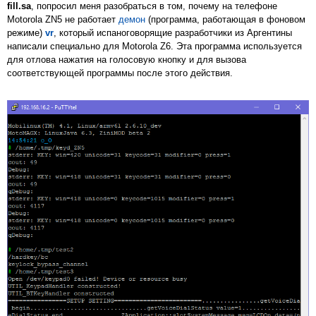
fill.sa
, попросил меня разобраться в том, почему на телефоне
Motorola ZN5 не работает
демон
(программа, работающая в фоновом
режиме)
vr
, который испаноговорящие разработчики из Аргентины
написали специально для Motorola Z6. Эта программа используется
для отлова нажатия на голосовую кнопку и для вызова
соответствующей программы после этого действия.