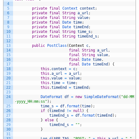
4
5
private
final
Context 
context
;
6
private
final
String
a_url
;
7
private
final
String
value
;
8
private
final
Date 
time
;
9
private
final
Date 
timeEnd
;
10
private
final
String
time_s
;
11
private
final
String
timeEnd_s
;
12
13
public
PostClass
(
Context
c
,
14
final
String
a_url
,
15
final
String
value
,
16
final
Date 
time
,
17
final
Date 
timeEnd
)
{
18
this
.
context
=
c
;
19
this
.
a_url
=
a_url
;
20
this
.
value
=
value
;
21
this
.
time
=
time
;
22
this
.
timeEnd
=
timeEnd
;
23
24
DateFormat 
df
=
new
SimpleDateFormat
(
"dd-MM
-yyyy_HH:mm:ss"
)
;
25
time_s
=
df
.
format
(
time
)
;
26
if
(
timeEnd
!=
null
)
{
27
timeEnd_s
=
df
.
format
(
timeEnd
)
;
28
}
else
{
29
timeEnd_s
=
""
;
30
}
31
32
Log
.
d
(
APP_TAG
,
"POST: "
+
this
.
a_url
+
" "