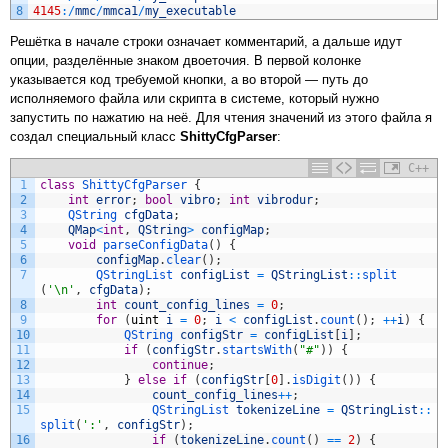
8
4145
:
/
mmc
/
mmca1
/
my_executable
Решётка в начале строки означает комментарий, а дальше идут
опции, разделённые знаком двоеточия. В первой колонке
указывается код требуемой кнопки, а во второй — путь до
исполняемого файла или скрипта в системе, который нужно
запустить по нажатию на неё. Для чтения значений из этого файла я
создал специальный класс
ShittyCfgParser
:
C++
1
class
ShittyCfgParser
{
2
int
error
;
bool
vibro
;
int
vibrodur
;
3
QString 
cfgData
;
4
QMap
<
int
,
QString
>
configMap
;
5
void
parseConfigData
(
)
{
6
configMap
.
clear
(
)
;
7
QStringList 
configList
=
QStringList
::
split
(
'\n'
,
cfgData
)
;
8
int
count_config_lines
=
0
;
9
for
(
uint
i
=
0
;
i
<
configList
.
count
(
)
;
++
i
)
{
10
QString 
configStr
=
configList
[
i
]
;
11
if
(
configStr
.
startsWith
(
"#"
)
)
{
12
continue
;
13
}
else
if
(
configStr
[
0
]
.
isDigit
(
)
)
{
14
count_config_lines
++
;
15
QStringList 
tokenizeLine
=
QStringList
::
split
(
':'
,
configStr
)
;
16
if
(
tokenizeLine
.
count
(
)
==
2
)
{