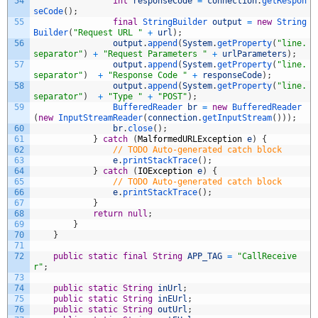
54
int
responseCode
=
connection
.
getRespon
seCode
(
)
;
55
final
StringBuilder 
output
=
new
String
Builder
(
"Request URL "
+
url
)
;
56
output
.
append
(
System
.
getProperty
(
"line.
separator"
)
+
"Request Parameters "
+
urlParameters
)
;
57
output
.
append
(
System
.
getProperty
(
"line.
separator"
)
+
"Response Code "
+
responseCode
)
;
58
output
.
append
(
System
.
getProperty
(
"line.
separator"
)
+
"Type "
+
"POST"
)
;
59
BufferedReader 
br
=
new
BufferedReader
(
new
InputStreamReader
(
connection
.
getInputStream
(
)
)
)
;
60
br
.
close
(
)
;
61
}
catch
(
MalformedURLException
e
)
{
62
// TODO Auto-generated catch block
63
e
.
printStackTrace
(
)
;
64
}
catch
(
IOException
e
)
{
65
// TODO Auto-generated catch block
66
e
.
printStackTrace
(
)
;
67
}
68
return
null
;
69
}
70
}
71
72
public
static
final
String
APP_TAG
=
"CallReceive
r"
;
73
74
public
static
String
inUrl
;
75
public
static
String
inEUrl
;
76
public
static
String
outUrl
;