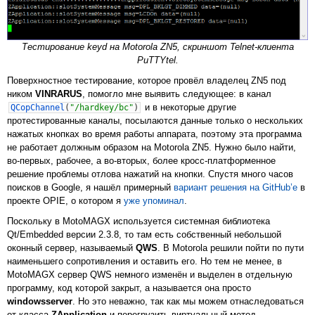
Тестирование keyd на Motorola ZN5, скриншот Telnet-клиента
PuTTYtel.
Поверхностное тестирование, которое провёл владелец ZN5 под
ником
VINRARUS
, помогло мне выявить следующее: в канал
и в некоторые другие
QCopChannel
(
"/hardkey/bc"
)
протестированные каналы, посылаются данные только о нескольких
нажатых кнопках во время работы аппарата, поэтому эта программа
не работает должным образом на Motorola ZN5. Нужно было найти,
во-первых, рабочее, а во-вторых, более кросс-платформенное
решение проблемы отлова нажатий на кнопки. Спустя много часов
поисков в Google, я нашёл примерный
вариант решения на GitHub’е
в
проекте OPIE, о котором я
уже упоминал
.
Поскольку в MotoMAGX используется системная библиотека
Qt/Embedded версии 2.3.8, то там есть собственный небольшой
оконный сервер, называемый
QWS
. В Motorola решили пойти по пути
наименьшего сопротивления и оставить его. Но тем не менее, в
MotoMAGX сервер QWS немного изменён и выделен в отдельную
программу, код которой закрыт, а называется она просто
windowsserver
. Но это неважно, так как мы можем отнаследоваться
от класса
ZApplication
и перегрузить виртуальный метод