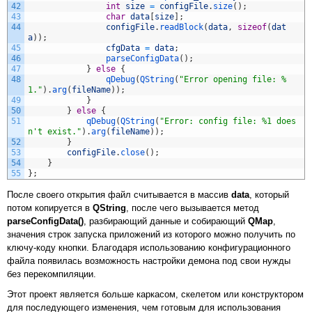
42
int
size
=
configFile
.
size
(
)
;
43
char
data
[
size
]
;
44
configFile
.
readBlock
(
data
,
sizeof
(
dat
a
)
)
;
45
cfgData
=
data
;
46
parseConfigData
(
)
;
47
}
else
{
48
qDebug
(
QString
(
"Error opening file: %
1."
)
.
arg
(
fileName
)
)
;
49
}
50
}
else
{
51
qDebug
(
QString
(
"Error: config file: %1 does
n't exist."
)
.
arg
(
fileName
)
)
;
52
}
53
configFile
.
close
(
)
;
54
}
55
}
;
После своего открытия файл считывается в массив
data
, который
потом копируется в
QString
, после чего вызывается метод
parseConfigData()
, разбирающий данные и собирающий
QMap
,
значения строк запуска приложений из которого можно получить по
ключу-коду кнопки. Благодаря использованию конфигурационного
файла появилась возможность настройки демона под свои нужды
без перекомпиляции.
Этот проект является больше каркасом, скелетом или конструктором
для последующего изменения, чем готовым для использования