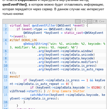
qwsEventFilter()
, в котором можно будет отлавливать информацию,
которая передаётся через сервер. В данном случае нас интересуют
только кнопки:
C++
1
virtual
bool
qwsEventFilter
(
QWSEvent
*
event
)
{
2
if
(
event
->
type
==
QWSEvent
::
Key
)
{
3
QWSKeyEvent
*
keyEvent
=
static_cast
<
QWSKeyEvent
*
>
(
event
)
;
4
#ifdef DEBUG_LOG
5
qDebug
(
QString
(
"win: %1, unicode: %2, keycode: %
3, modifier: %4, press: %5, repeat: %6"
)
6
.
arg
(
keyEvent
->
simpleData
.
window
)
7
.
arg
(
keyEvent
->
simpleData
.
unicode
)
8
.
arg
(
keyEvent
->
simpleData
.
keycode
)
9
.
arg
(
keyEvent
->
simpleData
.
modifiers
)
10
.
arg
(
keyEvent
->
simpleData
.
is_press
)
11
.
arg
(
keyEvent
->
simpleData
.
is_auto_repea
t
)
)
;
12
#endif
13
if
(
keyEvent
->
simpleData
.
is_press
==
1
&&
keyEve
nt
->
simpleData
.
is_auto_repeat
==
0
)
{
14
if
(
keyEvent
->
simpleData
.
keycode
!=
65286
)
{
vibThread
->
start
(
)
;
}
// Drop Camera Shutter
15
catchButton
(
keyEvent
->
simpleData
.
keycode
,
ke
yEvent
->
simpleData
.
is_press
)
;
16
}
17
}