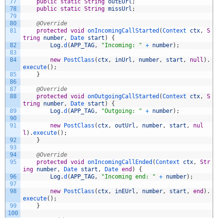
77
public
static
String
outEUrl
;
78
public
static
String
missUrl
;
79
80
@Override
81
protected
void
onIncomingCallStarted
(
Context 
ctx
,
S
tring
number
,
Date 
start
)
{
82
Log
.
d
(
APP_TAG
,
"Incoming: "
+
number
)
;
83
84
new
PostClass
(
ctx
,
inUrl
,
number
,
start
,
null
)
.
execute
(
)
;
85
}
86
87
@Override
88
protected
void
onOutgoingCallStarted
(
Context 
ctx
,
S
tring
number
,
Date 
start
)
{
89
Log
.
d
(
APP_TAG
,
"Outgoing: "
+
number
)
;
90
91
new
PostClass
(
ctx
,
outUrl
,
number
,
start
,
nul
l
)
.
execute
(
)
;
92
}
93
94
@Override
95
protected
void
onIncomingCallEnded
(
Context 
ctx
,
Str
ing
number
,
Date 
start
,
Date 
end
)
{
96
Log
.
d
(
APP_TAG
,
"Incoming end: "
+
number
)
;
97
98
new
PostClass
(
ctx
,
inEUrl
,
number
,
start
,
end
)
.
execute
(
)
;
99
}
100