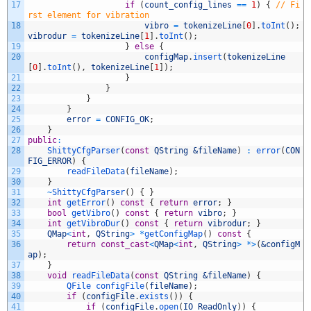
17
if
(
count_config_lines
==
1
)
{
// Fi
rst element for vibration
18
vibro
=
tokenizeLine
[
0
]
.
toInt
(
)
;
vibrodur
=
tokenizeLine
[
1
]
.
toInt
(
)
;
19
}
else
{
20
configMap
.
insert
(
tokenizeLine
[
0
]
.
toInt
(
)
,
tokenizeLine
[
1
]
)
;
21
}
22
}
23
}
24
}
25
error
=
CONFIG_OK
;
26
}
27
public
:
28
ShittyCfgParser
(
const
QString
&fileName
)
:
error
(
CON
FIG_ERROR
)
{
29
readFileData
(
fileName
)
;
30
}
31
~
ShittyCfgParser
(
)
{
}
32
int
getError
(
)
const
{
return
error
;
}
33
bool
getVibro
(
)
const
{
return
vibro
;
}
34
int
getVibroDur
(
)
const
{
return
vibrodur
;
}
35
QMap
<
int
,
QString
>
*
getConfigMap
(
)
const
{
36
return
const_cast
<
QMap
<
int
,
QString
>
*
>
(
&configM
ap
)
;
37
}
38
void
readFileData
(
const
QString
&fileName
)
{
39
QFile 
configFile
(
fileName
)
;
40
if
(
configFile
.
exists
(
)
)
{
41
if
(
configFile
.
open
(
IO_ReadOnly
)
)
{