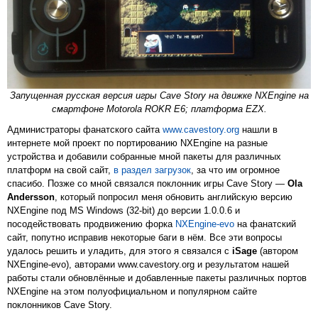
Запущенная русская версия игры Cave Story на движке NXEngine на
смартфоне Motorola ROKR E6; платформа EZX.
Администраторы фанатского сайта
www.cavestory.org
нашли в
интернете мой проект по портированию NXEngine на разные
устройства и добавили собранные мной пакеты для различных
платформ на свой сайт,
в раздел загрузок
, за что им огромное
спасибо. Позже со мной связался поклонник игры Cave Story —
Ola
Andersson
, который попросил меня обновить английскую версию
NXEngine под MS Windows (32-bit) до версии 1.0.0.6 и
посодействовать продвижению форка
NXEngine-evo
на фанатский
сайт, попутно исправив некоторые баги в нём. Все эти вопросы
удалось решить и уладить, для этого я связался с
iSage
(автором
NXEngine-evo), авторами www.cavestory.org и результатом нашей
работы стали обновлённые и добавленные пакеты различных портов
NXEngine на этом полуофициальном и популярном сайте
поклонников Cave Story.