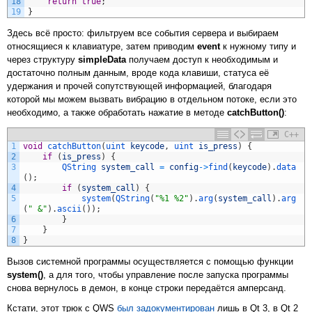
18
return
true
;
19
}
Здесь всё просто: фильтруем все события сервера и выбираем
относящиеся к клавиатуре, затем приводим
event
к нужному типу и
через структуру
simpleData
получаем доступ к необходимым и
достаточно полным данным, вроде кода клавиши, статуса её
удержания и прочей сопутствующей информацией, благодаря
которой мы можем вызвать вибрацию в отдельном потоке, если это
необходимо, а также обработать нажатие в методе
catchButton()
:
C++
1
void
catchButton
(
uint 
keycode
,
uint 
is_press
)
{
2
if
(
is_press
)
{
3
QString 
system_call
=
config
->
find
(
keycode
)
.
data
(
)
;
4
if
(
system_call
)
{
5
system
(
QString
(
"%1 %2"
)
.
arg
(
system_call
)
.
arg
(
" &"
)
.
ascii
(
)
)
;
6
}
7
}
8
}
Вызов системной программы осуществляется с помощью функции
system()
, а для того, чтобы управление после запуска программы
снова вернулось в демон, в конце строки передаётся амперсанд.
Кстати, этот трюк с QWS
был задокументирован
лишь в Qt 3, в Qt 2