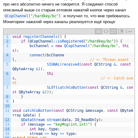
про него абсолютно ничего не говорится. Я соединил способ
описанный выше со старым отловом нажатий кнопок через канал
и получил то, что мне требовалось.
QCopChannel
(
"/hardkey/bc"
)
Мониторинг нажатий через каналы реализуется ещё проще:
C++
1
void
registerChannels
(
)
{
2
if
(
QCopChannel
::
isRegistered
(
"/hardkey/bc"
)
)
{
3
bcChannel
=
new
QCopChannel
(
"/hardkey/bc"
,
thi
s
)
;
4
connect
(
bcChanne
l
,
// <- Throws event
5
SIGNAL
(
received
(
const
QCString
&
,
const
QByteArray
&
)
)
,
6
thi
s
,
// <- Catch eve
nt
7
SLOT
(
catchCoButton
(
const
QCString
&
,
con
st
QByteArray
&
)
)
)
;
8
}
9
}
10
11
void
catchCoButton
(
const
QCString
&message
,
const
QByteA
rray
&data
)
{
12
QDataStream 
stream
(
data
,
IO_ReadOnly
)
;
13
if
(
message
==
"keyMsg(int,int)"
)
{
14
int
key
,
type
;
15
stream
>>
key
>>
type
;