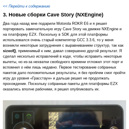
<< Перейти к содержанию
3. Новые сборки Cave Story (NXEngine)
Два года назад мне подарили Motorola ROKR E6 и я решил
портировать замечательную игру Cave Story на движке NXEngine и
на платформу EZX. Поскольку в SDK для этой платформы
использовался очень старый компилятор GCC 3.3.6, то у меня
возникли некоторые затруднения с выравниванием структур, так как
sizeof()
, применимый к ним, давал совершенно другой результат. Я
сделал несколько исправлений в коде, чтобы исправить некоторые
вылеты, но из-за нехватки свободного времени отложил этот порт и
вспомнил о нём лишь недавно. Первое тестирование собранных
пакетов дало положительные результаты, я без проблем смог пройти
игру до уровня «Грасстаун» и дальше решил не продолжать
прохождение. Поскольку собранные пакеты для платформы EZX
оказались вполне рабочими, я решил опубликовать их.