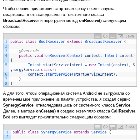
Чтобы сервис приложения стартовал сразу после запуска
смартфона, я отнаследовался от системного класса
BroadcastReceiver
и перегрузил метод
onReceive()
следующим
образом:
Java
1
public
class
BootReceiver
extends
BroadcastReceiver
{
2
3
@Override
4
public
void
onReceive
(
Context 
context
,
Intent 
intent
)
{
5
Intent 
startServiceIntent
=
new
Intent
(
context
,
S
ynergyService
.
class
)
;
6
context
.
startService
(
startServiceIntent
)
;
7
}
8
}
А для того, чтобы операционная система Android не выгружала со
временем моё приложение из памяти устройства, я создал сервис
SynergyService
, отнаследовавшись от системного класса
Service
.
Далее, в методе
onCreate()
я создаю экземпляр класса
CallReceiver
.
Всё это выглядит приблизительно следующим образом:
Java
1
public
class
SynergyService
extends
Service
{
2