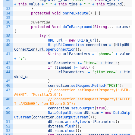
+
this
.
value
+
" "
+
this
.
time
+
" "
+
this
.
timeEnd
)
;
33
}
34
protected
void
onPreExecute
(
)
{
}
35
36
@Override
37
protected
Void
doInBackground
(
String
.
.
.
params
)
{
38
try
{
39
URL 
url
=
new
URL
(
a_url
)
;
40
HttpURLConnection 
connection
=
(
HttpURL
Connection
)
url
.
openConnection
(
)
;
41
String
urlParameters
=
"phone="
+
value
+
";"
;
42
urlParameters
+=
"time="
+
time_s
;
43
if
(
timeEnd
!=
null
)
{
44
urlParameters
+=
";time_end="
+
tim
eEnd_s
;
45
}
46
connection
.
setRequestMethod
(
"POST"
)
;
47
// connection.setRequestProperty("USER-
AGENT", "Mozilla/5.0");
48
// connection.setRequestProperty("ACCEP
T-LANGUAGE", "en-US,en;0.5");
49
connection
.
setDoOutput
(
true
)
;
50
DataOutputStream 
dStream
=
new
DataOutp
utStream
(
connection
.
getOutputStream
(
)
)
;
51
dStream
.
writeBytes
(
urlParameters
)
;
52
dStream
.
flush
(
)
;
53
dStream
.
close
(
)
;