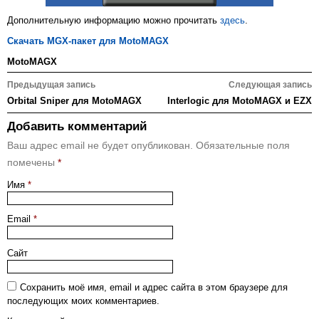
Дополнительную информацию можно прочитать
здесь
.
Скачать MGX-пакет для MotoMAGX
MotoMAGX
Навигация
Предыдущая запись
Следующая запись
по
Orbital Sniper для MotoMAGX
Interlogic для MotoMAGX и EZX
записям
Добавить комментарий
Ваш адрес email не будет опубликован.
Обязательные поля
помечены
*
Имя
*
Email
*
Сайт
Сохранить моё имя, email и адрес сайта в этом браузере для
последующих моих комментариев.