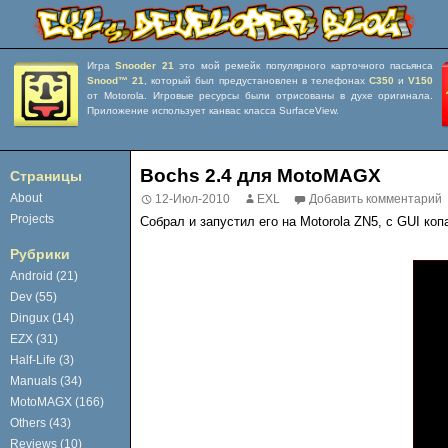
Игра
Snooder 21
это мой ремейк популярного карточного пасьянса
Snood™ 21
, который был предустановлен в телефонах
C350
и
V150
от Motorola. Игровые ресурсы были отрисованы в духе оригинала.
Приложение использует канвас класса SurfaceView.
Bochs 2.4 для MotoMAGX
Страницы
About
12-Июл-2010
EXL
Добавить комментарий
Projects
Собрал и запустил его на Motorola ZN5, с GUI коп
Рубрики
Android (21)
Dev (55)
Dingux (14)
EZX (31)
Half-Life (3)
Manuals (34)
MotoMAGX (166)
Others (43)
Reviews (10)