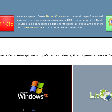
Часы на кривых Безье
Bezier Clock
являются моей первой попыткой
знакомства с языком программирования QML и технологией Qt Quick.
Приложение реализовано в виде анимированных обоев для рабочего
стола
KDE Plasma 5
и в виде Standalone-приложения.
аться было некогда, так что работал из Telnet’а, благо сделали там как