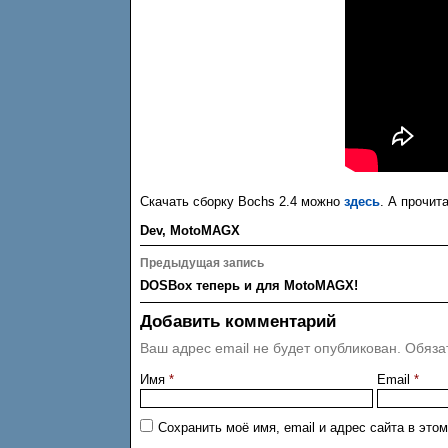
Скачать сборку Bochs 2.4 можно
здесь
. А прочи
Dev
,
MotoMAGX
Навигация
Предыдущая запись
по
DOSBox теперь и для MotoMAGX!
записям
Добавить комментарий
Ваш адрес email не будет опубликован.
Обяза
Имя
*
Email
*
Сохранить моё имя, email и адрес сайта в эт