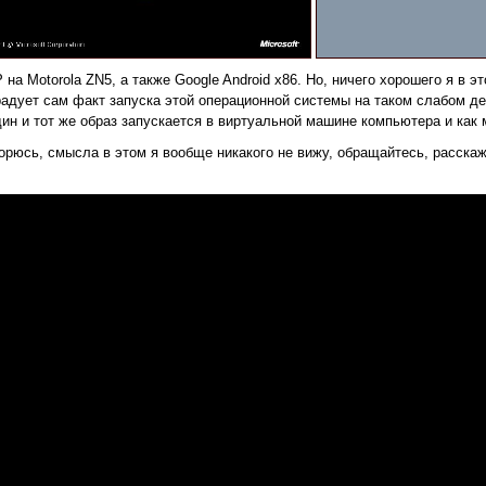
а Motorola ZN5, а также Google Android x86. Но, ничего хорошего я в эт
ы радует сам факт запуска этой операционной системы на таком слабом 
один и тот же образ запускается в виртуальной машине компьютера и ка
орюсь, смысла в этом я вообще никакого не вижу, обращайтесь, расскаж