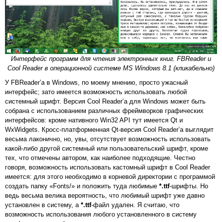
Интерфейс программ для чтения электронных книг. FBReader и
Cool Reader в операционной системе MS Windows 8.1 (кликабельно)
У FBReader’а в Windows, по моему мнению, просто ужасный
интерфейс; зато имеется возможность использовать любой
системный шрифт. Версия Cool Reader’а для Windows может быть
собрана с использованием различных фреймворков графических
интерфейсов: кроме нативного Win32 API тут имеется Qt и
WxWidgets. Кросс-платформенная Qt-версия Cool Reader’а выглядит
весьма лаконично, но, увы, отсутствует возможность использовать
какой-либо другой системный или пользовательский шрифт, кроме
тех, что отмечены автором, как наиболее подходящие. Честно
говоря, возможность использовать кастомный шрифт в Cool Reader
имеется: для этого необходимо в корневой директории с программой
создать папку «Fonts/» и положить туда любимые
*.ttf
-шрифты. Но
ведь весьма велика вероятность, что любимый шрифт уже давно
установлен в систему, а
*.ttf
-файл удален. Я считаю, что
возможность использования любого установленного в систему