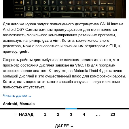
Для чего же нужен запуск полноценного дистрибутива GNU/Linux на
Android OS? Самым важным преимуществом для меня является
возможность мобильного компилирования различных программ,
используя, например,
gcc
и
vim
. Кстати, кроме консольного
редактора, можно пользоваться и привычным редактором с GUI, к
примеру,
gedit
.
Скорость работы дистрибутива не слишком велика из-за того, что
просмотр состояния дисплея завязан на
VNC
. Но для программ
скорости вполне хватает. К тому же, на Motorola Droid 4 достаточно
большой дисплей и это существенный плюс для комфортной работы.
Кстати, есть недостаток такого способа запуска — звук в системе
полностью отсутствует.
Запускаем Ubuntu 12.04 на Motorola Droid 4
Читать далее
→
Android
,
Manuals
Навигация
← НАЗАД
1
2
3
4
…
23
по
ДАЛЕЕ →
записям