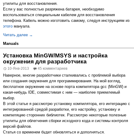
утилиты для восстановления.
Если у вас полностью разряжена батарея, необходимо
воспользоваться специальным кабелем для восстановления
телефона. Кабель можно изготовить самому, следуя инструкциям из
этого
мануала.
Восстановление RAZR XT910 в Ubuntu OS или любом др
Читать далее
→
Manuals
Установка MinGW/MSYS и настройка
окружения для разработчика
10-Янв-2013
45 комментариев
Наверное, многие разработчики сталкивались с проблемой выбора
или создания окружения для программирования. На мой взгляд,
бесплатное окружение на основе порта компилятора gcc (MinGW) и
какая-нибудь IDE, совместимая с ним — наиболее приемлемый
выбор.
В этой статье я рассмотрю установку компилятора, его интеграцию с
интегрированной средой разработки, его настройку, установку и
компиляцию сторонних библиотек. Рассмотрю некоторые полезные
утилиты для облегчения сборки исходного кода и системы контроля
версий файлов.
Статья со временем будет обновляться и дополняться.