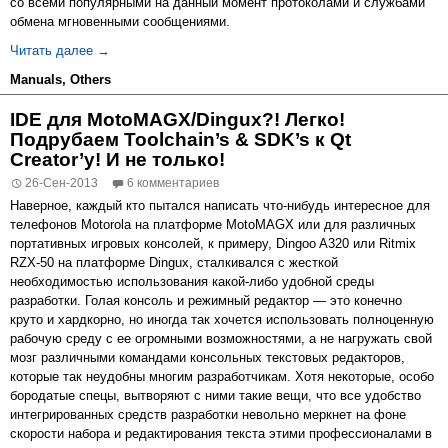
со всеми популярными на данный момент протоколами и службами
обмена мгновенными сообщениями.
Компиляция Mozilla Firefox, Mozilla Thunderbird и Instant
Читать далее
→
Manuals
,
Others
IDE для MotoMAGX/Dingux?! Легко!
Подрубаем Toolchain’s & SDK’s к Qt
Creator’у! И не только!
26-Сен-2013
6 комментариев
Наверное, каждый кто пытался написать что-нибудь интересное для
телефонов Motorola на платформе MotoMAGX или для различных
портативных игровых консолей, к примеру, Dingoo A320 или Ritmix
RZX-50 на платформе Dingux, сталкивался с жесткой
необходимостью использования какой-либо удобной среды
разработки. Голая консоль и режимный редактор — это конечно
круто и хардкорно, но иногда так хочется использовать полноценную
рабочую среду с ее огромными возможностями, а не нагружать свой
мозг различными командами консольных текстовых редакторов,
которые так неудобны многим разработчикам. Хотя некоторые, особо
бородатые спецы, вытворяют с ними такие вещи, что все удобство
интегрированных средств разработки невольно меркнет на фоне
скорости набора и редактирования текста этими профессионалами в