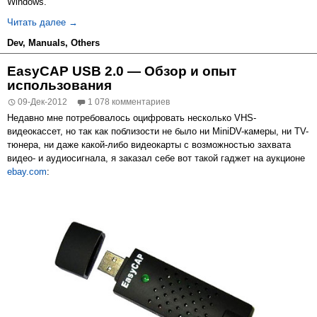
Windows.
Установка MinGW/MSYS и настройка окружения для разр
Читать далее
→
Dev
,
Manuals
,
Others
EasyCAP USB 2.0 — Обзор и опыт
использования
09-Дек-2012
1 078 комментариев
Недавно мне потребовалось оцифровать несколько VHS-
видеокассет, но так как поблизости не было ни MiniDV-камеры, ни TV-
тюнера, ни даже какой-либо видеокарты с возможностью захвата
видео- и аудиосигнала, я заказал себе вот такой гаджет на аукционе
ebay.com
: