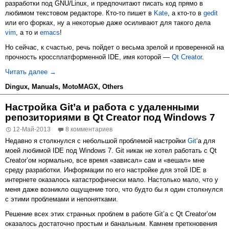
разработки под GNU/Linux, и предпочитают писать код прямо в
любимом текстовом редакторе. Кто-то пишет в
Kate
, а кто-то в
gedit
или его форках, ну а некоторые даже осиливают для такого дела
vim
, а то и
emacs
!
Но сейчас, к счастью, речь пойдет о весьма зрелой и проверенной на
прочность кроссплатформенной IDE, имя которой —
Qt Creator
.
IDE для MotoMAGX/Dingux?! Легко! Подрубаем Toolchain’s 
Читать далее
→
Dingux
,
Manuals
,
MotoMAGX
,
Others
Настройка Git’а и работа с удаленными
репозиториями в Qt Creator под Windows 7
12-Май-2013
8 комментариев
Недавно я столкнулся с небольшой проблемой настройки
Git
‘а для
моей любимой IDE под Windows 7. Git никак не хотел работать с Qt
Creator’ом нормально, все время «зависал» сам и «вешал» мне
среду разработки. Информации по его настройке для этой IDE в
интернете оказалось катастрофически мало. Настолько мало, что у
меня даже возникло ощущение того, что будто бы я один столкнулся
с этими проблемами и непонятками.
Решение всех этих странных проблем в работе Git’a с Qt Creator’ом
оказалось достаточно простым и банальным. Камнем преткновения