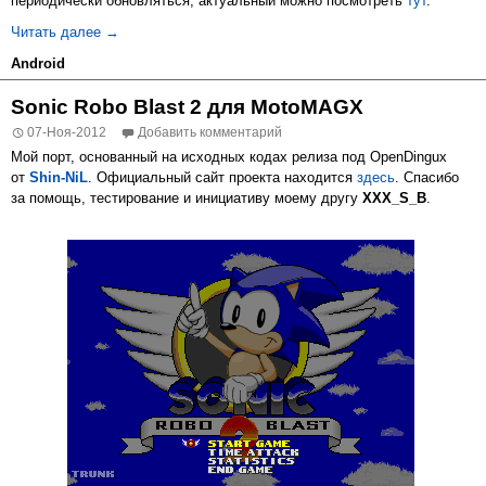
периодически обновляться, актуальный можно посмотреть
тут
.
PPSSPP — эмулятор PlayStation Portable для Android O
Читать далее
→
Android
Sonic Robo Blast 2 для MotoMAGX
07-Ноя-2012
Добавить комментарий
Мой порт, основанный на исходных кодах релиза под OpenDingux
от
Shin-NiL
. Официальный сайт проекта находится
здесь
. Спасибо
за помощь, тестирование и инициативу моему другу
XXX_S_B
.