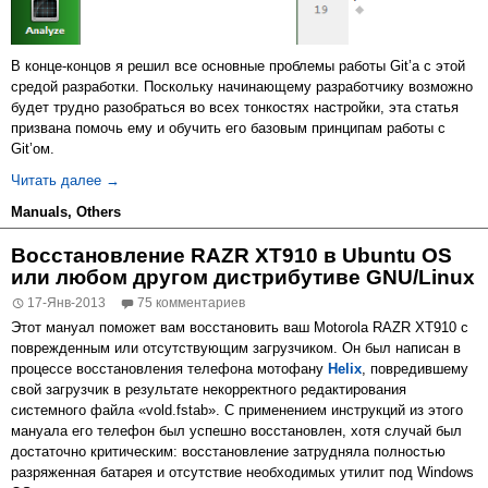
В конце-концов я решил все основные проблемы работы Git’а с этой
средой разработки. Поскольку начинающему разработчику возможно
будет трудно разобраться во всех тонкостях настройки, эта статья
призвана помочь ему и обучить его базовым принципам работы с
Git’ом.
Настройка Git’а и работа с удаленными репозиториями в 
Читать далее
→
Manuals
,
Others
Восстановление RAZR XT910 в Ubuntu OS
или любом другом дистрибутиве GNU/Linux
17-Янв-2013
75 комментариев
Этот мануал поможет вам восстановить ваш Motorola RAZR XT910 с
поврежденным или отсутствующим загрузчиком. Он был написан в
процессе восстановления телефона мотофану
Helix
, повредившему
свой загрузчик в результате некорректного редактирования
системного файла «vold.fstab». С применением инструкций из этого
мануала его телефон был успешно восстановлен, хотя случай был
достаточно критическим: восстановление затрудняла полностью
разряженная батарея и отсутствие необходимых утилит под Windows