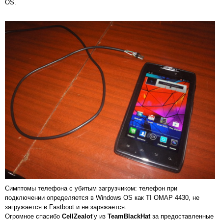
OS.
Симптомы телефона с убитым загрузчиком: телефон при
подключении определяется в Windows OS как TI OMAP 4430, не
загружается в Fastboot и не заряжается.
Огромное спасибо
CellZealot
‘у из
TeamBlackHat
за предоставленные