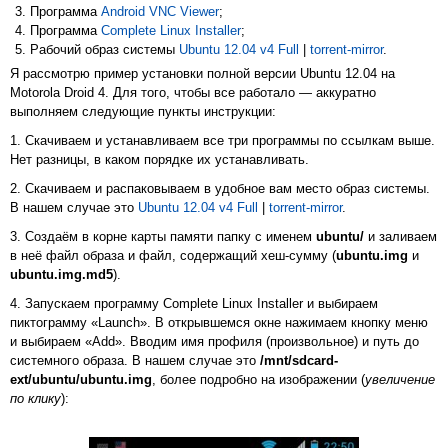
Программа
Android VNC Viewer
;
Программа
Complete Linux Installer
;
Рабочий образ системы
Ubuntu 12.04 v4 Full
|
torrent-mirror
.
Я рассмотрю пример установки полной версии Ubuntu 12.04 на
Motorola Droid 4. Для того, чтобы все работало — аккуратно
выполняем следующие пункты инструкции:
1. Скачиваем и устанавливаем все три программы по ссылкам выше.
Нет разницы, в каком порядке их устанавливать.
2. Скачиваем и распаковываем в удобное вам место образ системы.
В нашем случае это
Ubuntu 12.04 v4 Full
|
torrent-mirror
.
3. Создаём в корне карты памяти папку с именем
ubuntu/
и заливаем
в неё файл образа и файл, содержащий хеш-сумму (
ubuntu.img
и
ubuntu.img.md5
).
4. Запускаем программу Complete Linux Installer и выбираем
пиктограмму «Launch». В открывшемся окне нажимаем кнопку меню
и выбираем «Add». Вводим имя профиля (произвольное) и путь до
системного образа. В нашем случае это
/mnt/sdcard-
ext/ubuntu/ubuntu.img
, более подробно на изображении (
увеличение
по клику
):