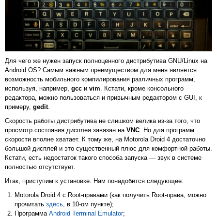
Для чего же нужен запуск полноценного дистрибутива GNU/Linux на
Android OS? Самым важным преимуществом для меня является
возможность мобильного компилирования различных программ,
используя, например,
gcc
и
vim
. Кстати, кроме консольного
редактора, можно пользоваться и привычным редактором с GUI, к
примеру,
gedit
.
Скорость работы дистрибутива не слишком велика из-за того, что
просмотр состояния дисплея завязан на
VNC
. Но для программ
скорости вполне хватает. К тому же, на Motorola Droid 4 достаточно
большой дисплей и это существенный плюс для комфортной работы.
Кстати, есть недостаток такого способа запуска — звук в системе
полностью отсутствует.
Итак, приступим к установке. Нам понадобится следующее:
Motorola Droid 4 с Root-правами (как получить Root-права, можно
прочитать
здесь
, в 10-ом пункте);
Программа
Android Terminal Emulator
;