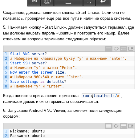
Сохраняем, должна появиться кнопка «Start Linux». Если она не
появилась, проверяем ещё раз все пути и наличие образа системы.
5. Нажимаем кнопку «Start Linux», должен запуститься терминал, где
мы должны набрать пароль «ubuntu» и повторить его набор. Далее
отвечаем на вопросы терминала следующим образом:
1
Start 
VNC 
server
?
2
# Набираем на клавиатуре букву "y" и нажимаем "Enter".
3
Start 
SSH 
server
?
4
# Нажимаем "y" и затем "Enter".
5
Now 
enter 
the 
screen 
size
:
6
# Набираем 960x540 и жмем "Enter".
7
Save 
settings 
as
defaults
?
8
# Нажимаем "y" и "Enter".
Когда появится приглашение терминала:
,
root
@
localhost
:
/
#
нажимаем домик и окно терминала сворачивается.
6. Запускаем Android VNC Viewer, заполняем поля следующим
образом:
1
Nickname: ubuntu
2
Password: ubuntu