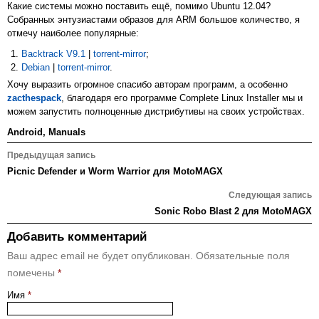
Какие системы можно поставить ещё, помимо Ubuntu 12.04?
Собранных энтузиастами образов для ARM большое количество, я
отмечу наиболее популярные:
Backtrack V9.1
|
torrent-mirror
;
Debian
|
torrent-mirror
.
Хочу выразить огромное спасибо авторам программ, а особенно
zacthespack
, благодаря его программе Complete Linux Installer мы и
можем запустить полноценные дистрибутивы на своих устройствах.
Android
,
Manuals
Навигация
Предыдущая запись
по
Picnic Defender и Worm Warrior для MotoMAGX
записям
Следующая запись
Sonic Robo Blast 2 для MotoMAGX
Добавить комментарий
Ваш адрес email не будет опубликован.
Обязательные поля
помечены
*
Имя
*