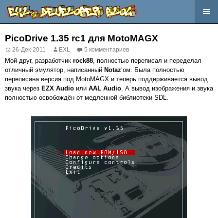
Перейти
к
PicoDrive 1.35 rc1 для MotoMAGX
содержимому
26-Дек-2011
EXL
5 комментариев
Мой друг, разработчик
rock88
, полностью переписал и переделал
отличный эмулятор, написанный
Notaz
‘ом. Была полностью
переписана версия под MotoMAGX и теперь поддерживается вывод
звука через
EZX Audio
или
AAL Audio
. А вывод изображения и звука
полностью освобождён от медленной библиотеки SDL.