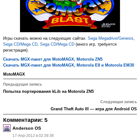
Игры скачать можно на следующих сайтах:
Sega Megadrive/Genesis
,
Sega CD/Mega CD
,
Sega CD/Mega CD
(много игр, требуется
регистрация).
Скачать MGX-пакет для MotoMAGX, Motorola ZN5
Скачать MGX-пакет для MotoMAGX, Motorola E8 и Motorola EM30
MotoMAGX
Навигация
Предыдущая запись
по
Попытка портирования kLib на Motorola ZN5
записям
Следующая запись
Grand Theft Auto III — игра для Android OS
Комментарии: 5
Anderson OS
17-Апр-2012 в 02:39:38