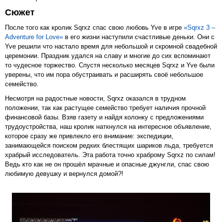
Сюжет
После того как кролик Sqrxz спас свою любовь Yve в игре
«Sqrxz 3 –
Adventure for Love»
в его жизни наступили счастливые деньки. Они с
Yve решили что настало время для небольшой и скромной свадебной
церемонии. Праздник удался на славу и многие до сих вспоминают
то чудесное торжество. Спустя несколько месяцев Sqrxz и Yve были
уверены, что им пора обустраивать и расширять своё небольшое
семейство.
Несмотря на радостные новости, Sqrxz оказался в трудном
положении, так как растущее семейство требует наличия прочной
финансовой базы. Взяв газету и найдя колонку с предложениями
трудоустройства, наш кролик наткнулся на интересное объявление,
которое сразу же привлекло его внимание: экспедиции,
занимающейся поиском редких блестящих шариков льда, требуется
храбрый исследователь. Эта работа точно храброму Sqrxz по силам!
Ведь кто как не он прошёл мрачные и опасные джунгли, спас свою
любимую девушку и вернулся домой?!