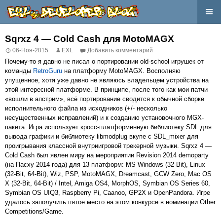
Перейти
к
Sqrxz 4 — Cold Cash для MotoMAGX
содержимому
06-Ноя-2015
EXL
Добавить комментарий
Почему-то я давно не писал о портировании old-school игрушек от
команды
RetroGuru
на платформу MotoMAGX. Восполняю
упущенное, хотя уже давно не являюсь владельцем устройства на
этой интересной платформе. В принципе, после того как мои патчи
«вошли в апстрим», всё портирование сводится к обычной сборке
исполнительного файла из исходников (+/- несколько
несущественных исправлений) и к созданию установочного MGX-
пакета. Игра использует кросс-платформенную библиотеку SDL для
вывода графики и библиотеку libmodplug вкупе с SDL_mixer для
проигрывания классной внутриигровой трекерной музыки. Sqrxz 4 —
Cold Cash был явлен миру на мероприятии Revision 2014 demoparty
(на Пасху 2014 года) для 13 платформ: MS Windows (32-Bit), Linux
(32-Bit, 64-Bit), Wiz, PSP, MotoMAGX, Dreamcast, GCW Zero, Mac OS
X (32-Bit, 64-Bit) / Intel, Amiga OS4, MorphOS, Symbian OS Series 60,
Symbian OS UIQ3, Raspberry Pi, Caanoo, GP2X и OpenPandora. Игре
удалось заполучить пятое место на этом конкурсе в номинации Other
Competitions/Game.