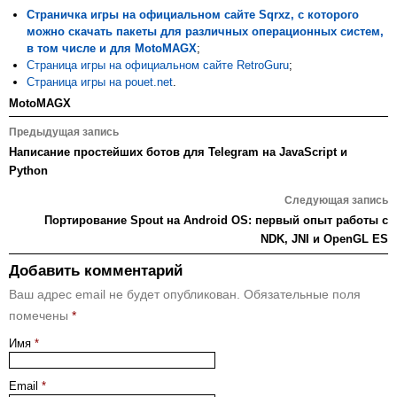
Страничка игры на официальном сайте Sqrxz, с которого
можно скачать пакеты для различных операционных систем,
в том числе и для MotoMAGX
;
Страница игры на официальном сайте RetroGuru
;
Страница игры на pouet.net
.
MotoMAGX
Навигация
Предыдущая запись
по
Написание простейших ботов для Telegram на JavaScript и
записям
Python
Следующая запись
Портирование Spout на Android OS: первый опыт работы с
NDK, JNI и OpenGL ES
Добавить комментарий
Ваш адрес email не будет опубликован.
Обязательные поля
помечены
*
Имя
*
Email
*