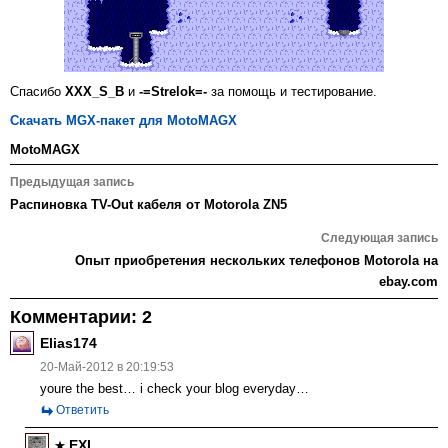
Спасибо
XXX_S_B
и
-=Strelok=-
за помощь и тестирование.
Скачать MGX-пакет для MotoMAGX
MotoMAGX
Навигация
Предыдущая запись
по
Распиновка TV-Out кабеля от Motorola ZN5
записям
Следующая запись
Опыт приобретения нескольких телефонов Motorola на
ebay.com
Комментарии: 2
Elias174
20-Май-2012 в 20:19:53
youre the best… i check your blog everyday…
Ответить
EXL