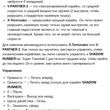
требуется 4 попадания);
V-PANTHER 2
— это сбалансированный корабль, со средней
скоростью и средней мощностью оружия (2 выстрела, чтобы
разрушить стандартную наземную пушку);
X-Terminator
— чрезвычайно мощный корабль. Он легко может
разрушить наземную пушку только одним выстрелом, но его
главным недостатком является то, что он тяжелый и
неповоротливый. Кроме того, он не может летать на большой
скорости.
Для новичков рекомендуется использовать
X-Terminator
или
V-
PANTHER 2
. Как только вы научитесь мастерски управлять этими
космическими кораблями, вы легко сможете управлять и
SHADOW
RUNNER
‘ом. Super Transball 2 достаточно трудная игра, чтобы пройти
до последнего 15-го уровня, вам нужно много тренироваться!
Управление:
Громкость ‘+’ – Лететь вперёд;
Громкость ‘-‘ – Лететь назад (только для корабля
SHADOW
RUNNER
);
0 – Пауза;
Backspace – Выход или назад;
Центр джойстика – Огонь;
5 – Захватить сферу;