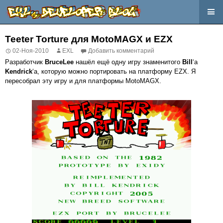
Перейти
к
Teeter Torture для MotoMAGX и EZX
содержимому
02-Ноя-2010
EXL
Добавить комментарий
Разработчик
BruceLee
нашёл ещё одну игру знаменитого
Bill
‘а
Kendrick
‘а, которую можно портировать на платформу EZX. Я
пересобрал эту игру и для платформы MotoMAGX.