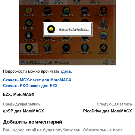
Подробности можно прочитать
здесь
.
Скачать MGX-пакет для MotoMAGX
Скачать PKG-пакет для EZX
EZX
,
MotoMAGX
Навигация
Предыдущая запись
Следующая запись
по
gpSP для MotoMAGX
PicoDrive для MotoMAGX
записям
Добавить комментарий
Ваш адрес email не будет опубликован.
Обязательные поля