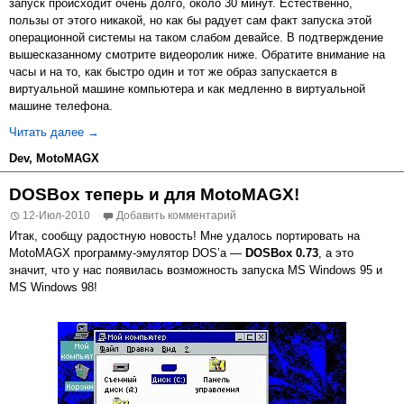
запуск происходит очень долго, около 30 минут. Естественно,
пользы от этого никакой, но как бы радует сам факт запуска этой
операционной системы на таком слабом девайсе. В подтверждение
вышесказанному смотрите видеоролик ниже. Обратите внимание на
часы и на то, как быстро один и тот же образ запускается в
виртуальной машине компьютера и как медленно в виртуальной
машине телефона.
Bochs 2.4 для MotoMAGX
Читать далее
→
Dev
,
MotoMAGX
DOSBox теперь и для MotoMAGX!
12-Июл-2010
Добавить комментарий
Итак, сообщу радостную новость! Мне удалось портировать на
MotoMAGX программу-эмулятор DOS’a —
DOSBox 0.73
, а это
значит, что у нас появилась возможность запуска MS Windows 95 и
MS Windows 98!