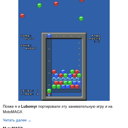
Позже я и
Lubomyr
портировали эту занимательную игру и на
MotoMAGX.
Ball Game для MotoMAGX
Читать далее
→