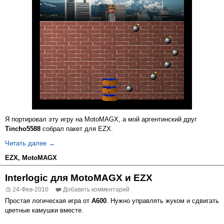
Я портировал эту игру на MotoMAGX, а мой аргентинский друг
Tincho5588
собрал пакет для EZX.
Madbomber для MotoMAGX и EZX
Читать далее
→
EZX
,
MotoMAGX
Interlogic для MotoMAGX и EZX
24-Фев-2010
Добавить комментарий
Простая логическая игра от
А600
. Нужно управлять жуком и сдвигать
цветные камушки вместе.