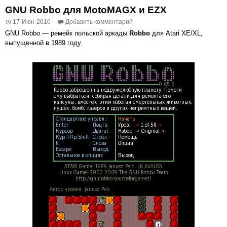
GNU Robbo для MotoMAGX и EZX
17-Июн-2010
Добавить комментарий
GNU Robbo — ремейк польской аркады
Robbo
для Atari XE/XL,
выпущенной в 1989 году.