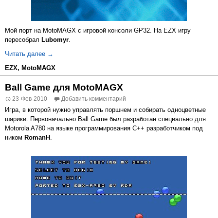
Мой порт на MotoMAGX с игровой консоли GP32. На EZX игру
пересобрал
Lubomyr
.
Interlogic для MotoMAGX и EZX
Читать далее
→
EZX
,
MotoMAGX
Ball Game для MotoMAGX
23-Фев-2010
Добавить комментарий
Игра, в которой нужно управлять поршнем и собирать одноцветные
шарики. Первоначально Ball Game был разработан специально для
Motorola A780 на языке программирования C++ разработчиком под
ником
RomanH
.