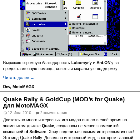
Выражаю огромную благодарность
Lubomyr
‘у и
Ant-ON
‘у за
предоставленную помощь, советы и моральную поддержку.
DOSBox теперь и для MotoMAGX!
Читать далее
→
Dev
,
MotoMAGX
Quake Rally & GoldCup (MOD’s for Quake)
для MotoMAGX
12-Июл-2010
2 комментария
Достаточно много интересных игр-модов вышло в своё время на
знаменитом движке
Quake
, созданном не менее знаменитой
компанией
id Software
. Хочу поделиться самым интересным из них!
Это мод Quake Rally. Довольно интересный мод, в котором главный