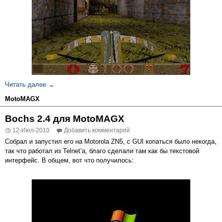
QuakePack для MotoMAGX
Читать далее
→
MotoMAGX
Bochs 2.4 для MotoMAGX
12-Июл-2010
Добавить комментарий
Собрал и запустил его на Motorola ZN5, с GUI копаться было некогда,
так что работал из Telnet’а, благо сделали там как бы текстовой
интерфейс. В общем, вот что получилось: