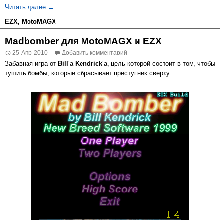
GNU Robbo для MotoMAGX и EZX
Читать далее
→
EZX
,
MotoMAGX
Madbomber для MotoMAGX и EZX
25-Апр-2010
Добавить комментарий
Забавная игра от
Bill
‘а
Kendrick
‘а, цель которой состоит в том, чтобы
тушить бомбы, которые сбрасывает преступник сверху.